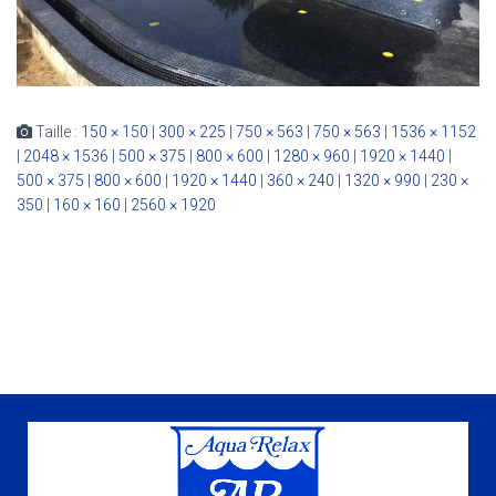
Taille :
150 × 150
|
300 × 225
|
750 × 563
|
750 × 563
|
1536 × 1152
|
2048 × 1536
|
500 × 375
|
800 × 600
|
1280 × 960
|
1920 × 1440
|
500 × 375
|
800 × 600
|
1920 × 1440
|
360 × 240
|
1320 × 990
|
230 ×
350
|
160 × 160
|
2560 × 1920