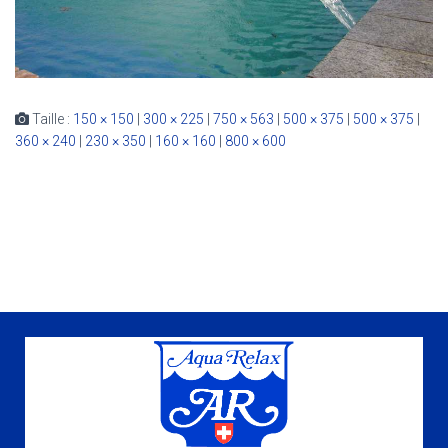
Taille :
150 × 150
|
300 × 225
|
750 × 563
|
500 × 375
|
500 × 375
|
360 × 240
|
230 × 350
|
160 × 160
|
800 × 600