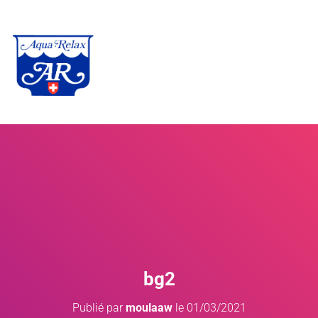
bg2
Publié par
moulaaw
le
01/03/2021