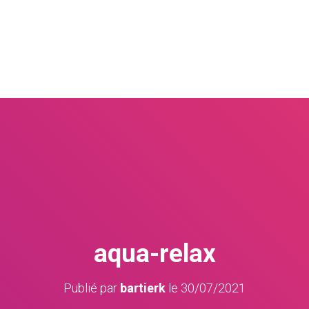
il
Piscine privée
Piscine publique
We
aqua-relax
Publié par
bartierk
le
30/07/2021